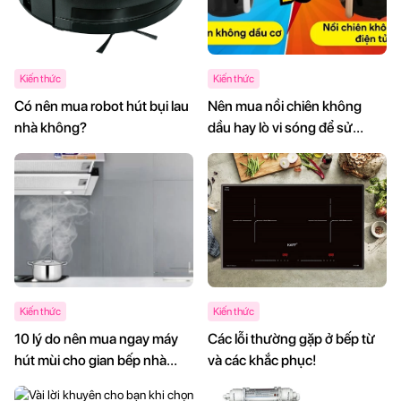
Kiến thức
Kiến thức
Có nên mua robot hút bụi lau
Nên mua nồi chiên không
nhà không?
dầu hay lò vi sóng để sử
dụng cho gia đình mình
Kiến thức
Kiến thức
10 lý do nên mua ngay máy
Các lỗi thường gặp ở bếp từ
hút mùi cho gian bếp nhà
và các khắc phục!
mình