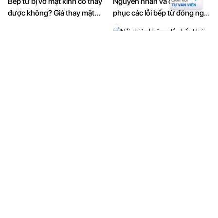
Bếp từ bị vỡ mặt kính có thay
Nguyên nhân và cách khắc
được không? Giá thay mặt
phục các lỗi bếp từ đóng ngắt
kính bếp từ.
liên tục
Kiến thức
Kiến thức
Máy rửa bát không rửa được
Nồi chiên không dầu bốc
khay trên cùng?
khói. Nguyên nhân và cách
khắc phục.