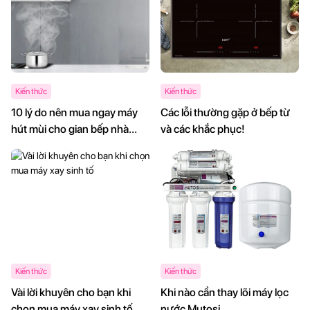
Kiến thức
Kiến thức
10 lý do nên mua ngay máy
Các lỗi thường gặp ở bếp từ
hút mùi cho gian bếp nhà
và các khắc phục!
mình
Kiến thức
Kiến thức
Vài lời khuyên cho bạn khi
Khi nào cần thay lõi máy lọc
chọn mua máy xay sinh tố
nước Mutosi