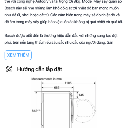
thế với công nghệ Autodry và tải trọng tới 9kg. Model Máy sấy quần áo
Bosch này sẽ nhẹ nhàng làm khô đồ giặt tới nhiệt độ bạn mong muốn
như để ủi, phơi hoặc cất tủ. Các cảm biến trong máy sẽ đo nhiệt độ và
độ ẩm trong máy sấy giúp bảo vệ quần áo không bị quá nhiệt và quá tải.
Bosch được biết đến là thương hiệu dẫn đầu với những sáng tạo đột
phá, trên nền tảng thấu hiểu sâu sắc nhu cầu của người dùng. Sản
phẩm
Máy sấy quần áo Bosch
cũng là một trong những minh chứng
XEM THÊM
cho triết lý sáng tạo đó. Khi bảo vệ sức khỏe trở thành xu hướng, Bosch
tung sản phẩm máy sấy quần áo ứng dụng công nghệ diệt khuẩn
Hướng dẫn lắp đặt
Active Oxygen - loại bỏ đến 99,99% vi khuẩn.