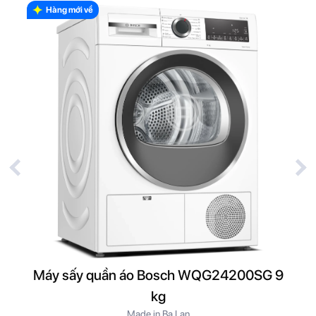
Hàng mới về
Máy sấy quần áo Bosch WQG24200SG 9
Má
kg
Made in Ba Lan