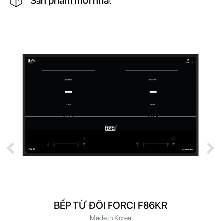
Sản phẩm mới nhất
-
Công nghệ
Heat Pump – Sấy tụ hơi bằng khí nóng
, không dùng
dây nhiệt thông thường, có kế quả sấy tối nhất với mức tiêu thụ năng
lượng thấp
-
Với hệ thống sấy quần áo dành cho da nhạy cảm của
Máy sấy quần
BẾP TỪ ĐÔI FORCI F86KR
áo Bosch WTW85400SG
, đồ giặt được làm khô bằng không khí nhẹ
Made in Korea