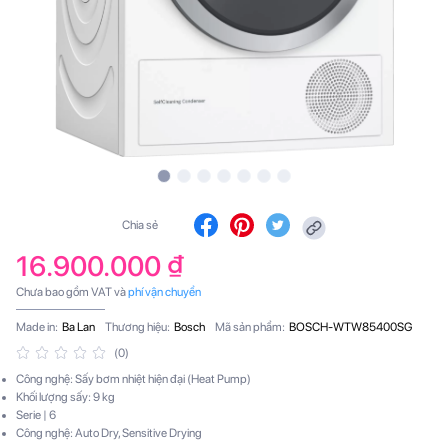
Chia sẻ
16.900.000 ₫
Chưa bao gồm VAT và
phí vận chuyển
Made in:
Ba Lan
Thương hiệu:
Bosch
Mã sản phẩm:
BOSCH-WTW85400SG
(0)
Công nghệ: Sấy bơm nhiệt hiện đại (Heat Pump)
Khối lượng sấy: 9 kg
Serie | 6
Công nghệ: Auto Dry, Sensitive Drying