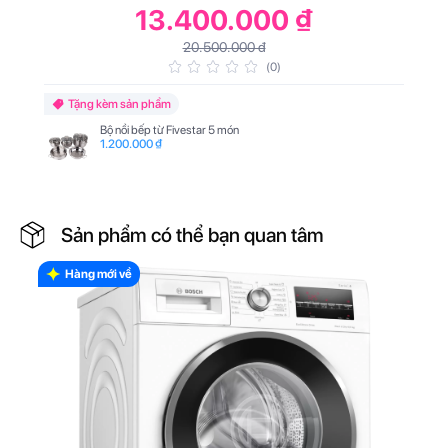
và ấm từ nhiều phía, kết hợp với lồng sấy được thiết kế đặc biệt cong
13.400.000 ₫
nhẹ rất tốt và phụ hợp cho sợi vải, giúp bảo về đồ giặt.
20.500.000 đ
(0)
Tặng kèm sản phẩm
Bộ nồi bếp từ Fivestar 5 món
1.200.000 ₫
Sản phẩm có thể bạn quan tâm
Hàng mới về
* Các chương trình của Máy sấy quần áo Bosch WTW85400SG
- Chương trình tiêu chuẩn của Máy sấy quần áo Bosch WTW85400SG: