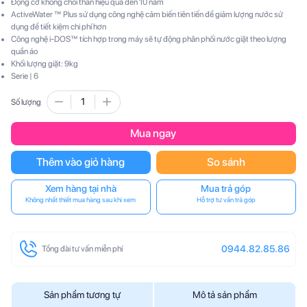
Động cơ không chổi thân hiệu quả đến 10 năm
ActiveWater ™ Plus sử dụng công nghệ cảm biến tiên tiến để giảm lượng nước sử
dụng để tiết kiệm chi phí hơn
Công nghệ i-DOS™ tích hợp trong máy sẽ tự động phân phối nước giặt theo lượng
quần áo
Khối lượng giặt: 9kg
Serie | 6
Số lượng
Mua ngay
Thêm vào giỏ hàng
So sánh
Xem hàng tại nhà
Mua trả góp
Không nhất thiết mua hàng sau khi xem
Hỗ trợ tư vấn trả góp
0944.82.85.86
Tổng đài tư vấn miễn phí
Sản phẩm tương tự
Mô tả sản phẩm