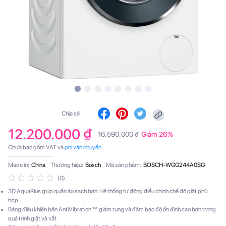
Chia sẻ
12.200.000 ₫
16.590.000 đ
Giảm 26%
Chưa bao gồm VAT và
phí vận chuyển
Made in:
China
Thương hiệu:
Bosch
Mã sản phẩm:
BOSCH-WGG244A0SG
(0)
3D AquaRius giúp quần áo sạch hơn. Hệ thống tự động điều chỉnh chế độ giặt phù
hợp.
Bảng điều khiển bên AntiVibration ™ giảm rung và đảm bảo độ ổn định cao hơn trong
quá trình giặt và vắt.