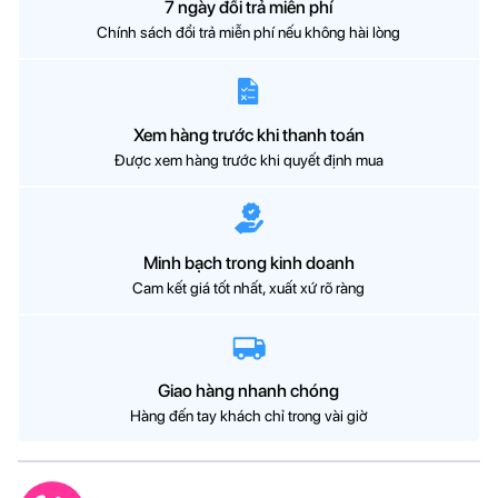
7 ngày đổi trả miễn phí
- Chương trình SpeedPerfect và EcoPerfect giảm thời gian giặt
Chính sách đổi trả miễn phí nếu không hài lòng
đến 65% và năng lượng lên đến 50%
- Bosch WGG244A0SG đạt tiêu chuẩn tiết kiệm năng lượng A+
(Châu u) rất tiết kiệm nước và điện năng
Xem hàng trước khi thanh toán
- Điều khiển điện tử kết hợp màn hình LED hiển thị thông số của
Được xem hàng trước khi quyết định mua
tốc độ quay, thời gian còn lại, khối lượng tải đề nghị
Tính năng an toàn của máy giặt Bosch WGG244A0SG
- Chức năng khóa trẻ em an toàn
Minh bạch trong kinh doanh
-
Trang bị cảm biến chống tràn với công nghệ ActiveWater™
Cam kết giá tốt nhất, xuất xứ rõ ràng
- Có chuông báo khi kết thúc các chương trình giặt
Thông số kỹ thuật
Nhãn hiệu
Bosch
Giao hàng nhanh chóng
Hàng đến tay khách chỉ trong vài giờ
Mã sản phẩm
WGG244A0SG
Khối lượng giặt
9 kg
Công suất
2050 W