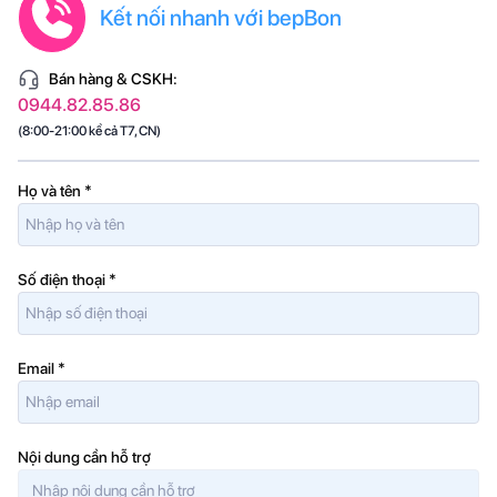
Kết nối nhanh với bepBon
848 x 598 x 590
Kích thước (HxWxD) (mm)
mm
Bán hàng & CSKH:
Dung tích thùng chứa
65 l
0944.82.85.86
Độ ồn
45 - 69 dB(A)
(8:00-21:00 kể cả T7, CN)
Lắp đặt
Độc lập
Tốc độ quay
1400 vòng/phút
Họ và tên
*
Màu sắc
Trắng
Tổng trọng lượng (kg)
75 kg
Số điện thoại
*
Email
*
Nội dung cần hỗ trợ