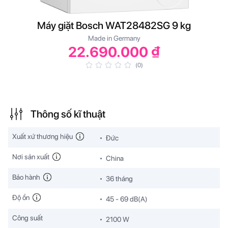
Máy giặt Bosch WAT28482SG 9 kg
Made in Germany
22.690.000 ₫
(0)
Thông số kĩ thuật
Xuất xứ thương hiệu
Đức
Nơi sản xuất
China
Bảo hành
36 tháng
Độ ồn
45 - 69 dB(A)
Công suất
2100 W