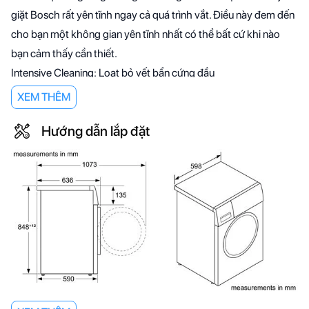
giặt Bosch rất yên tĩnh ngay cả quá trình vắt. Điều này đem đến
cho bạn một không gian yên tĩnh nhất có thể bất cứ khi nào
bạn cảm thấy cần thiết.
Intensive Cleaning: Loạt bỏ vết bẩn cứng đầu
XEM THÊM
Nhờ tính năng tùy chọn Intensive cleaning giúp cường độ giặt
Hướng dẫn lắp đặt
tăng lên cùng thời gian giặt tăng lên thêm 30 phút giúp loại bỏ
vết bẩn cứng đầu nhất.
Làm sạch hoàn hảo trong thời gian ít hơn tới 65%
"SpeedPerfect là một kết hợp đặc biệt được phát triển cho các
tình huống khi thời gian quan trọng. Với SpeedPerfect, bạn có
thể giảm thời gian giặt của mình lên đến 65% * mà không ảnh
hưởng đến kết quả. Nó có thể được sử dụng kết hợp với hầu
hết các chương trình, tất cả các tải và hàng dệt may. Ví dụ ,