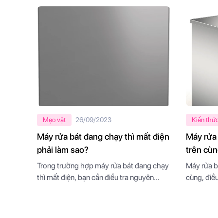
Mẹo vặt
26/09/2023
Kiến thứ
Máy rửa bát đang chạy thì mất điện
Máy rửa
phải làm sao?
trên cù
Trong trường hợp máy rửa bát đang chạy
Máy rửa b
thì mất điện, bạn cần điều tra nguyên
cùng, điề
nhân của tình trạng này để áp dụng biện
năng làm 
pháp khắc phục thích hợp.
Qua bài v
bạn hiểu 