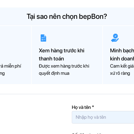
g này và cung cấp giải pháp khắc
bepBon tìm hiểu nguyên nhân v
khắc phục vấn đề này nhanh gọ
Tại sao nên chọn bepBon?
nhé !
Xem hàng trước khi
Minh bạch
thanh toán
kinh doan
rả miễn phí
Được xem hàng trước khi
Cam kết giá 
òng
quyết định mua
xứ rõ ràng
Họ và tên
*