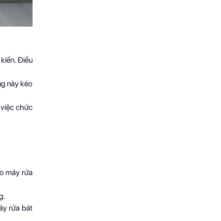
kiến. Điều
ng này kéo
 việc chức
ho máy rửa
g.
áy rửa bát