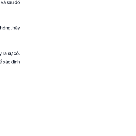
 và sau đó
 hỏng, hãy
 ra sự cố.
để xác định