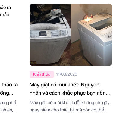
Kiến thức
11/08/2023
 tháo ra
Máy giặt có mùi khét: Nguyên
ướng
nhân và cách khắc phục bạn nên
biết
dụng phổ
Máy giặt có mùi khét là lỗi không chỉ gây
 nhiên,
nguy hiểm cho thiết bị, mà còn có thể
 tình
dẫn đến cháy nổ nguy hại đến người dùng
g tháo ra
nên bạn cần khắc phục ngay tức thì. Hãy
Hãy cùng
tham khảo ngay nguyên nhân và cách