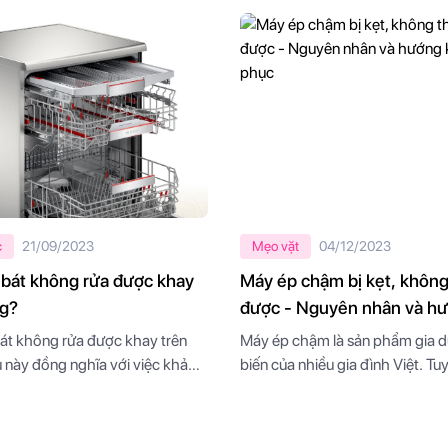
c
21/09/2023
Mẹo vặt
04/12/2023
 bát không rửa được khay
Máy ép chậm bị kẹt, không
ng?
được - Nguyên nhân và h
khắc phục
át không rửa được khay trên
Máy ép chậm là sản phẩm gia 
u này đồng nghĩa với việc khả
biến của nhiều gia đình Việt. Tuy
sạch chén bát sẽ bị ảnh hưởng.
không ít người dùng đã gặp phải
iết dưới đây, Bepbon sẽ giúp
trạng máy ép chậm bị kẹt, khôn
rõ hơn về nguyên nhân gây ra
được trong quá trình sử dụng. 