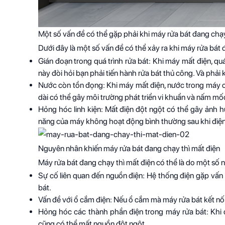
Một số vấn đề có thể gặp phải khi máy rửa bát đang chạy
Dưới đây là một số vấn đề có thể xảy ra khi máy rửa bát 
Gián đoạn trong quá trình rửa bát: Khi máy mất điện, qu
này đòi hỏi bạn phải tiến hành rửa bát thủ công. Và phải 
Nước còn tồn đọng: Khi máy mất điện, nước trong máy có
dài có thể gây môi trường phát triển vi khuẩn và nấm mốc
Hỏng hóc linh kiện: Mất điện đột ngột có thể gây ảnh hư
năng của máy không hoạt động bình thường sau khi điện t
Nguyên nhân khiến máy rửa bát đang chạy thì mất điện
Máy rửa bát đang chạy thì mất điện có thể là do một số 
Sự cố liên quan đến nguồn điện: Hệ thống điện gặp vấ
bát.
Vấn đề với ổ cắm điện: Nếu ổ cắm mà máy rửa bát kết nối
Hỏng hóc các thành phần điện trong máy rửa bát: Khi 
cũng có thể mất nguồn đột ngột.