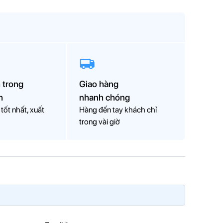
à cách
khắc phục máy giặt có mùi khét nhé!
n nhất
 trong
Giao hàng
h
nhanh chóng
tốt nhất, xuất
Hàng đến tay khách chỉ
trong vài giờ