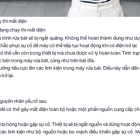
 thì mất điện
đang chạy thì mất điện:
á trình rửa bát sẽ bị ngắt quãng. Không thể hoàn thành đúng như dự 
khắc phục sự cố để máy có thể tiếp tục hoạt động khi có điện trở lại.
 thể vẫn còn trong thiết bị mà chưa được xử lý hoàn toàn. Tình trạ
 bên trong máy rửa bát, cũng như trên bát đĩa.
ởng tiêu cực lên các linh kiện trong máy rửa bát. Điều này dẫn đến
rở lại.
nguyên nhân yếu tố sau:
n đề có thể gây mất điện toàn bộ hoặc một phần nguồn cung cấp c
 bị hỏng hoặc gặp sự cố. Thiết bị sẽ bị ngắt nguồn và dừng hoạt độn
các linh kiện như bộ nguồn hoặc bo mạch điều khiển gặp sự cố. M