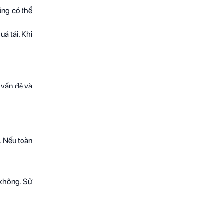
ũng có thể
á tải. Khi
 vấn đề và
. Nếu toàn
 không. Sử