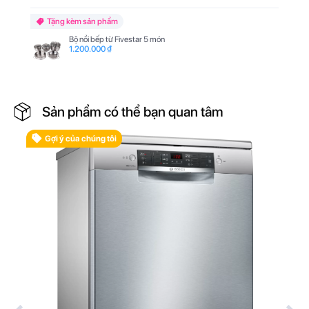
Tặng kèm sản phẩm
Bộ nồi bếp từ Fivestar 5 món
1.200.000 ₫
Sản phẩm có thể bạn quan tâm
Gợi ý của chúng tôi
B