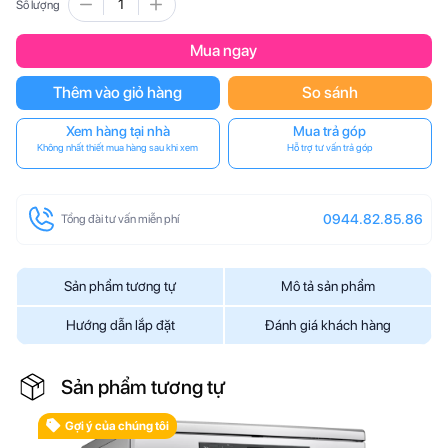
Số lượng
Mua ngay
Thêm vào giỏ hàng
So sánh
Xem hàng tại nhà
Mua trả góp
Không nhất thiết mua hàng sau khi xem
Hỗ trợ tư vấn trả góp
0944.82.85.86
Tổng đài tư vấn miễn phí
Sản phẩm tương tự
Mô tả sản phẩm
Hướng dẫn lắp đặt
Đánh giá khách hàng
Sản phẩm tương tự
Gợi ý của chúng tôi
B