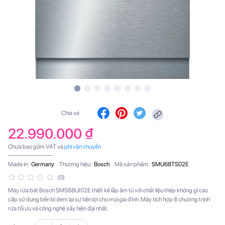
Chia sẻ
22.990.000 ₫
Chưa bao gồm VAT và
phí vận chuyển
Made in:
Germany
Thương hiệu:
Bosch
Mã sản phẩm:
SMU68TS02E
(0)
Máy rửa bát Bosch SMS68UI02E thiết kế lắp âm tủ với chất liệu thép không gỉ cao
cấp sử dụng bền bỉ đem lại sự tiện lợi cho mọi gia đình. Máy tích hợp 8 chương trình
rửa tối ưu và công nghệ sấy hiện đại nhất.