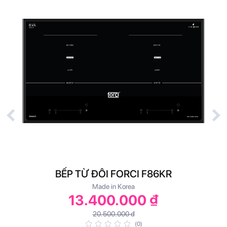
BẾP TỪ ĐÔI FORCI F86KR
Made in Korea
13.400.000 ₫
20.500.000 đ
(0)