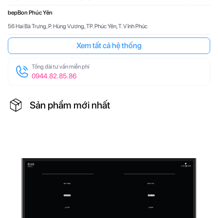
Công nghệ ActiveWater cải tiến của Bosch tối đa hóa hiệu quả
bepBon Phúc Yên
để tạo ra kết quả vượt trội đồng thời bảo vệ môi trường. Với
56 Hai Bà Trưng, P. Hùng Vương, TP. Phúc Yên, T. Vĩnh Phúc
việc phân phối nước được nhắm mục tiêu cẩn thận, cải tiến
công nghệ lọc, làm nóng nhanh hơn và tăng công suất bơm để
Xem tất cả hệ thống
lưu thông nước nhiều hơn, máy rửa bát ActiveWater cho kết
Tổng đài tư vấn miễn phí
quả tuyệt vời.
0944.82.85.86
Khóa trẻ em trên cửa ngăn chặn việc mở cửa ngoài ý muốn
trong quá trình rửa.
Sản phẩm mới nhất
Khóa cửa chống trẻ em ngăn không cho mở cửa và thay đổi
chương trình trong chu kỳ. Điều này ngăn ngừa chấn thương do
hơi nước nóng gây ra và các điều chỉnh ngẫu nhiên đối với cài
đặt chương trình.
EcoSilence DriveTM: mạnh mẽ, bền bỉ, yên tĩnh và hiệu
quả.
Để tăng hiệu quả làm sạch, chúng tôi đã phát triển EcoSilence
DriveTM tiết kiệm. Nó đặc biệt yên tĩnh, hiệu quả và đảm bảo
tiêu thụ điện thấp. EcoSilence DriveTM hoạt động mà không có