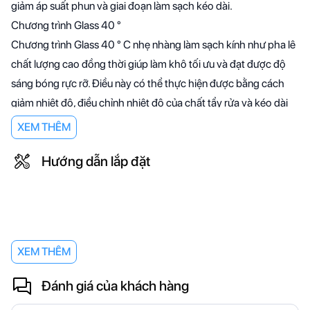
giảm áp suất phun và giai đoạn làm sạch kéo dài.
Chương trình Glass 40 °
Chương trình Glass 40 ° C nhẹ nhàng làm sạch kính như pha lê
chất lượng cao đồng thời giúp làm khô tối ưu và đạt được độ
sáng bóng rực rỡ. Điều này có thể thực hiện được bằng cách
giảm nhiệt độ, điều chỉnh nhiệt độ của chất tẩy rửa và kéo dài
thời gian sấy. Kính sáng bóng và không có cặn khô là bằng
XEM THÊM
chứng rõ ràng về kết quả làm sạch tuyệt vời và nhẹ nhàng.
Hướng dẫn lắp đặt
Linh hoạt hơn rõ ràng và sử dụng không gian tốt hơn
Các bộ phận có thể di chuyển được có màu đỏ hoặc xám, tùy
thuộc vào kiểu máy rửa bát.
Có thể điều chỉnh độ cao lên đến 5 cm ở 3 cấp độ ngay cả với
giỏ hàng trên cùng được tải đầy đủ
XEM THÊM
Nhờ hệ thống Rackmatic ba, chiều cao của giỏ trên cùng có
thể dễ dàng điều chỉnh lên đến 5 cm. Và bạn có thể làm điều
Đánh giá của khách hàng
này khi nó được tải đầy đủ. Điều đó có nghĩa là có nhiều tùy