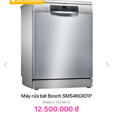
Gợi ý của chúng tôi
B
Máy rửa bát Bosch SMS46GI01P
Made in Thổ Nhĩ kì
12.500.000 ₫