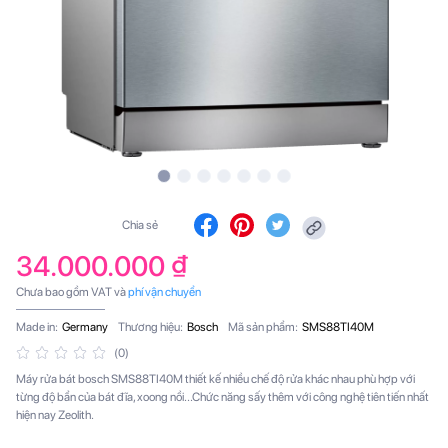
Chia sẻ
34.000.000 ₫
Chưa bao gồm VAT và
phí vận chuyển
Made in:
Germany
Thương hiệu:
Bosch
Mã sản phẩm:
SMS88TI40M
(0)
Máy rửa bát bosch SMS88TI40M thiết kế nhiều chế độ rửa khác nhau phù hợp với
từng độ bẩn của bát đĩa, xoong nồi...Chức năng sấy thêm với công nghệ tiên tiến nhất
hiện nay Zeolith.