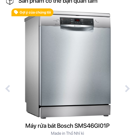
Sản phẩm có thể bạn quan tâm
Gợi ý của chúng tôi
B
Máy rửa bát Bosch SMS46GI01P
Made in Thổ Nhĩ kì