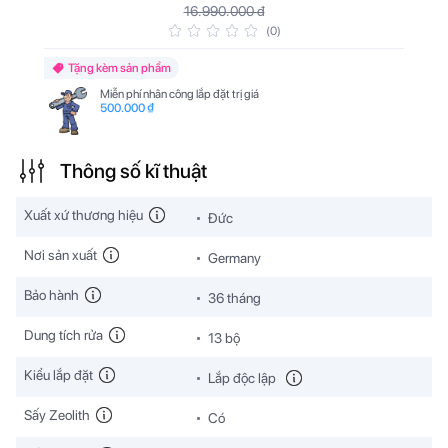
16.990.000 đ
(0)
Tặng kèm sản phẩm
Miễn phí nhân công lắp đặt trị giá
500.000 ₫
Thông số kĩ thuật
Xuất xứ thương hiệu
Đức
Nơi sản xuất
Germany
Bảo hành
36 tháng
Dung tích rửa
13 bộ
Kiểu lắp đặt
Lắp độc lập
Sấy Zeolith
Có