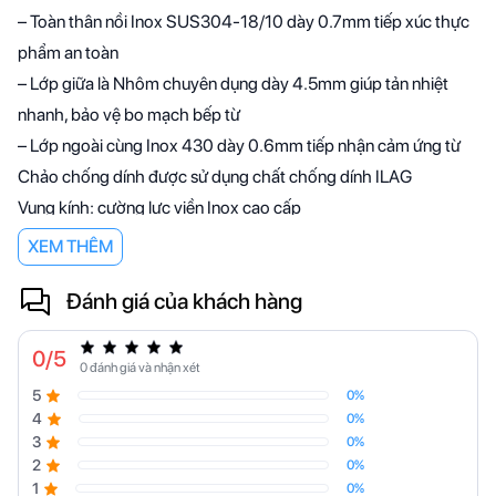
– Toàn thân nồi Inox SUS304-18/10 dày 0.7mm tiếp xúc thực
phẩm an toàn
– Lớp giữa là Nhôm chuyên dụng dày 4.5mm giúp tản nhiệt
nhanh, bảo vệ bo mạch bếp từ
– Lớp ngoài cùng Inox 430 dày 0.6mm tiếp nhận cảm ứng từ
Chảo chống dính được sử dụng chất chống dính ILAG
Vung kính: cường lực viền Inox cao cấp
Sử dụng trên mọi loại bếp: bếp từ, bếp hồng ngoại, bếp gas
XEM THÊM
Đặc biệt với bếp từ khi sử dụng hiệu quả tiết kiệm trên 30% điện
Đánh giá của khách hàng
năng và nâng cao tuổi thọ của bếp
0
/5
0 đánh giá và nhận xét
5
0%
4
0%
3
0%
2
0%
1
0%