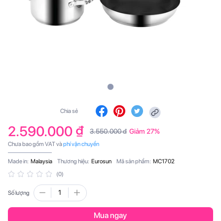
Chia sẻ
2.590.000 ₫
3.550.000 đ
Giảm 27%
Chưa bao gồm VAT và
phí vận chuyển
Made in:
Malaysia
Thương hiệu:
Eurosun
Mã sản phẩm:
MC1702
(0)
Số lượng
Mua ngay