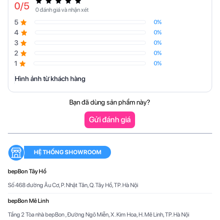
Bảo hành trọn đời mặt kính
0
/5
0 đánh giá và nhận xét
5
0%
4
0%
3
0%
2
0%
1
0%
Hình ảnh từ khách hàng
Bạn đã dùng sản phẩm này?
Gửi đánh giá
HỆ THỐNG SHOWROOM
bepBon Tây Hồ
Số 468 đường Âu Cơ, P. Nhật Tân, Q. Tây Hồ, TP. Hà Nội
bepBon Mê Linh
Tầng 2 Tòa nhà bepBon , Đường Ngô Miễn, X. Kim Hoa, H. Mê Linh, TP. Hà Nội