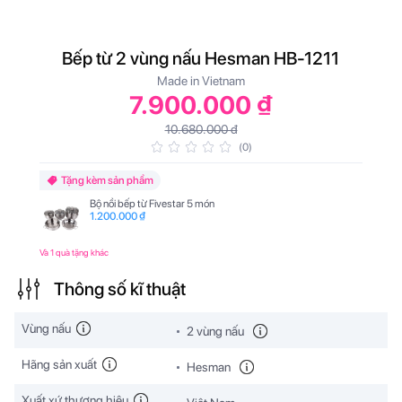
Bếp từ 2 vùng nấu Hesman HB-1211
B
Made in Vietnam
7.900.000 ₫
10.680.000 đ
(0)
Tặng kèm sản phẩm
Bộ nồi bếp từ Fivestar 5 món
1.200.000 ₫
Và 1 quà tặng khác
Thông số kĩ thuật
Vùng nấu
2 vùng nấu
Hãng sản xuất
Hesman
Xuất xứ thương hiệu