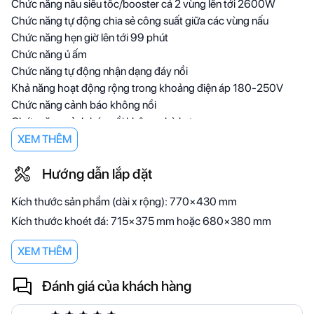
Chức năng nấu siêu tốc/booster cả 2 vùng lên tới 2600W
Chức năng tự động chia sẻ công suất giữa các vùng nấu
Chức năng hẹn giờ lên tới 99 phút
Chức năng ủ ấm
Chức năng tự động nhận dạng đáy nồi
Khả năng hoạt động rộng trong khoảng điện áp 180-250V
Chức năng cảnh báo không nồi
Chức năng cảnh báo nồi không phù hợp
XEM THÊM
Chức năng an toàn
Chức năng chống cháy
Hướng dẫn lắp đặt
Chức năng tự ngắt khi điện áp không phù hợp
Chức năng cảnh báo nhiệt dư
Kích thước sản phẩm (dài x rộng): 770×430 mm
Khóa trẻ em
Kích thước khoét đá: 715×375 mm hoặc 680×380 mm
Chính sách hậu mãi
XEM THÊM
Bảo hành 04 năm, 01 đổi 01 trong vòng 03 tháng
Miễn phí giao hàng và lắp đặt trong vòng 24 tiếng với khu vực
Đánh giá của khách hàng
nội thành Hà Nội và 48 tiếng với khu vực ngoại thành