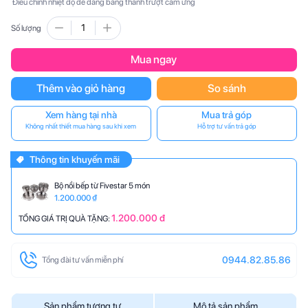
Điều chỉnh nhiệt độ dễ dàng bằng thanh trượt cảm ứng
Số lượng
Mua ngay
Thêm vào giỏ hàng
So sánh
Xem hàng tại nhà
Mua trả góp
Không nhất thiết mua hàng sau khi xem
Hỗ trợ tư vấn trả góp
Thông tin khuyến mãi
Bộ nồi bếp từ Fivestar 5 món
1.200.000 ₫
1.200.000 đ
TỔNG GIÁ TRỊ QUÀ TẶNG:
0944.82.85.86
Tổng đài tư vấn miễn phí
Sản phẩm tương tự
Mô tả sản phẩm