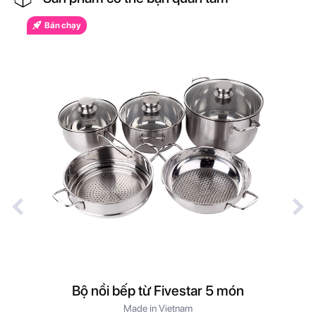
Bán chạy
Bộ nồi bếp từ Fivestar 5 món
B
Made in Vietnam