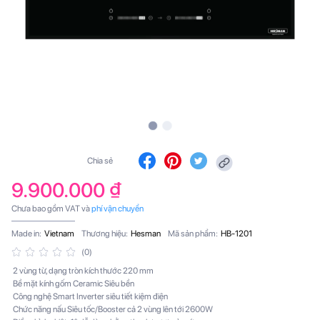
Chia sẻ
9.900.000 ₫
Chưa bao gồm VAT và
phí vận chuyển
Made in:
Vietnam
Thương hiệu:
Hesman
Mã sản phẩm:
HB-1201
(0)
2 vùng từ, dạng tròn kích thước 220 mm
Bề mặt kính gốm Ceramic
Siêu bền
Công nghệ
Smart Inverter
siêu tiết kiệm điện
Chức năng nấu
Siêu tốc/Booster
cả 2 vùng lên tới 2600W