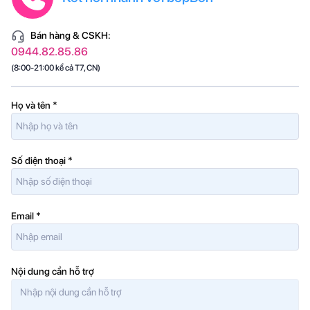
Bán hàng & CSKH:
0944.82.85.86
(8:00-21:00 kể cả T7, CN)
Họ và tên
*
Số điện thoại
*
Email
*
Nội dung cần hỗ trợ